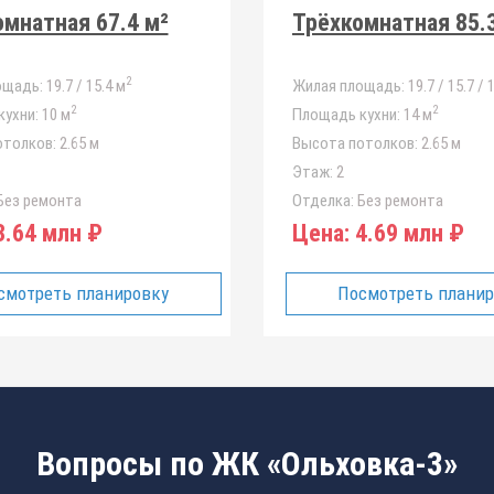
мнатная 67.4 м²
Трёхкомнатная 85.
2
ощадь:
19.7 / 15.4 м
Жилая площадь:
19.7 / 15.7 / 
2
2
ухни:
10 м
Площадь кухни:
14 м
отолков:
2.65 м
Высота потолков:
2.65 м
Этаж:
2
ез ремонта
Отделка:
Без ремонта
.64 млн ₽
Цена:
4.69 млн ₽
смотреть планировку
Посмотреть плани
Вопросы по ЖК «Ольховка-3»