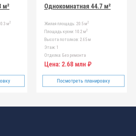
3 м²
Однокомнатная 44.7 м²
2
2
10.3 м
Жилая площадь:
20.5 м
2
Площадь кухни:
10.2 м
Высота потолков:
2.65 м
Этаж:
1
Отделка:
Без ремонта
Цена:
2.68 млн ₽
ровку
Посмотреть планировку