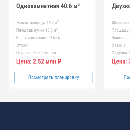
Однокомнатная 40.6 м²
Двухко
2
Жилая площадь:
19.7 м
Жилая пл
2
Площадь кухни:
10.3 м
Площадь к
Высота потолков:
2.65 м
Высота п
Этаж:
1
Этаж:
1
Отделка:
Без ремонта
Отделка:
Б
Цена:
2.52 млн ₽
Цена:
3
Посмотреть планировку
По